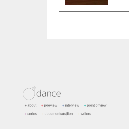
＋
about
＋
p/review
＋
interview
＋
point of view
＋
series
＋
document/a(c)tion
＋
writers