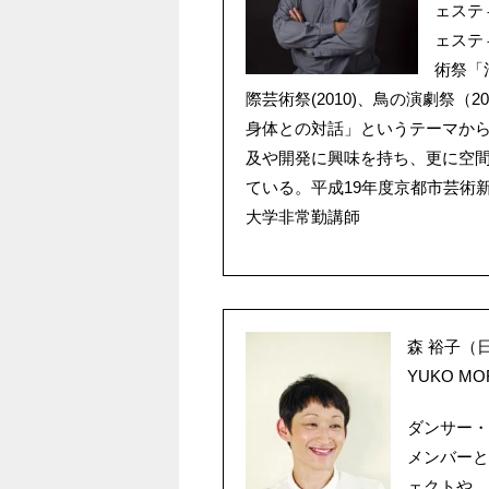
ェステ
ェステ
術祭「
際芸術祭(2010)、鳥の演劇祭（
身体との対話」というテーマか
及や開発に興味を持ち、更に空
ている。平成19年度京都市芸術
大学非常勤講師
森 裕子（
YUKO MOR
ダンサー・振付
メンバーと
ェクトや、