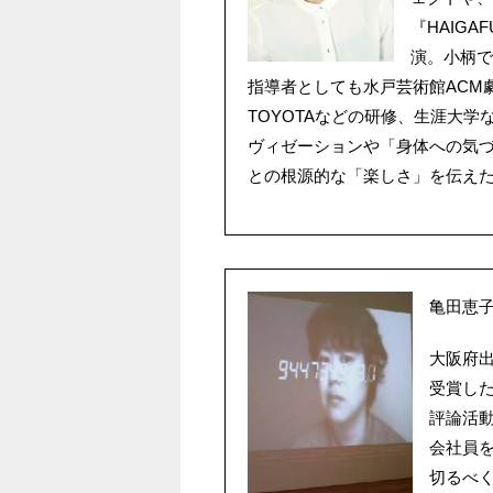
『HAIG
演。小柄で
指導者としても水戸芸術館ACM
TOYOTAなどの研修、生涯大
ヴィゼーションや「身体への気
との根源的な「楽しさ」を伝え
亀田恵
大阪府出
受賞し
評論活
会社員
切るべ