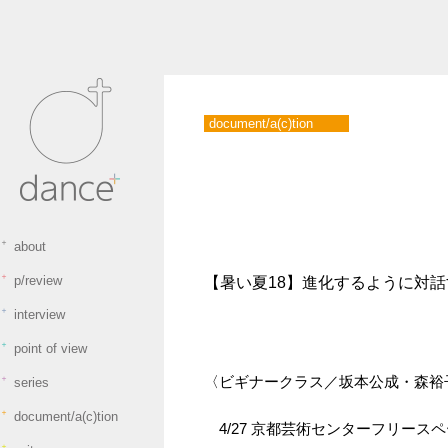
document/a(c)tion
/home/accom/d
content/themes
single.php on l
">
Warning
: Atte
read property "
on bool in
/home/accom/
content/theme
single.php
on 
＋
about
＋
p/review
【暑い夏18】進化するように対話
＋
interview
＋
point of view
〈ビギナークラス／坂本公成・森裕
＋
series
＋
document/a(c)tion
4/27 京都芸術センターフリース
＋